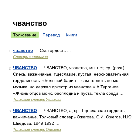
чванство
Толкование
Перевод
Книги
чванство
— См. гордость …
1
Словарь синонимов
ЧВАНСТВО
— ЧВАНСТВО, чванства, мн. нет, ср. (разг.).
2
Спесь, важничанье, тщеславие, пустая, неосновательная
горделивость. «Большой барин… сам терпеть не мог
музыки, но держал оркестр из чванства.» А.Тургенев.
«Жизнь отцов моих, бесплодна и пуста, текла среди …
Толковый словарь Ушакова
ЧВАНСТВО
— ЧВАНСТВО, а, ср. Тщеславная гордость,
3
важничанье. Толковый словарь Ожегова. С.И. Ожегов, Н.Ю.
Шведова. 1949 1992 …
Толковый словарь Ожегова