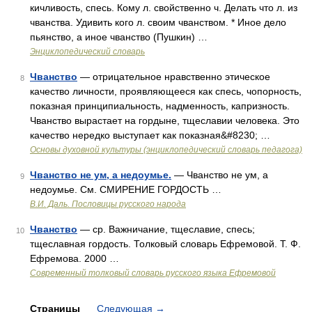
кичливость, спесь. Кому л. свойственно ч. Делать что л. из
чванства. Удивить кого л. своим чванством. * Иное дело
пьянство, а иное чванство (Пушкин) …
Энциклопедический словарь
Чванство
— отрицательное нравственно этическое
8
качество личности, проявляющееся как спесь, чопорность,
показная принципиальность, надменность, капризность.
Чванство вырастает на гордыне, тщеславии человека. Это
качество нередко выступает как показная&#8230; …
Основы духовной культуры (энциклопедический словарь педагога)
Чванство не ум, а недоумье.
— Чванство не ум, а
9
недоумье. См. СМИРЕНИЕ ГОРДОСТЬ …
В.И. Даль. Пословицы русского народа
Чванство
— ср. Важничание, тщеславие, спесь;
10
тщеславная гордость. Толковый словарь Ефремовой. Т. Ф.
Ефремова. 2000 …
Современный толковый словарь русского языка Ефремовой
Страницы
Следующая
→