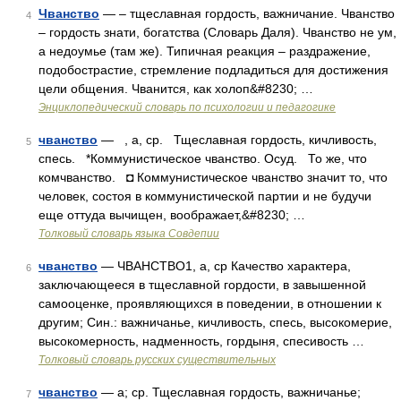
Чванство
— – тщеславная гордость, важничание. Чванство
4
– гордость знати, богатства (Словарь Даля). Чванство не ум,
а недоумье (там же). Типичная реакция – раздражение,
подобострастие, стремление подладиться для достижения
цели общения. Чванится, как холоп&#8230; …
Энциклопедический словарь по психологии и педагогике
чванство
— , а, ср. Тщеславная гордость, кичливость,
5
спесь. *Коммунистическое чванство. Осуд. То же, что
комчванство. ◘ Коммунистическое чванство значит то, что
человек, состоя в коммунистической партии и не будучи
еще оттуда вычищен, воображает,&#8230; …
Толковый словарь языка Совдепии
чванство
— ЧВАНСТВО1, а, ср Качество характера,
6
заключающееся в тщеславной гордости, в завышенной
самооценке, проявляющихся в поведении, в отношении к
другим; Син.: важничанье, кичливость, спесь, высокомерие,
высокомерность, надменность, гордыня, спесивость …
Толковый словарь русских существительных
чванство
— а; ср. Тщеславная гордость, важничанье;
7